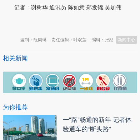
记者：谢树华 通讯员 陈如意 郑发锦 吴加伟
本文转自：
温州新闻网 66wz.com
监制：阮周琳
责任编辑：叶双莲
编辑：张湉
新闻中心
相关新闻
为你推荐
一“路”畅通的新年 记者体
验通车的“断头路”