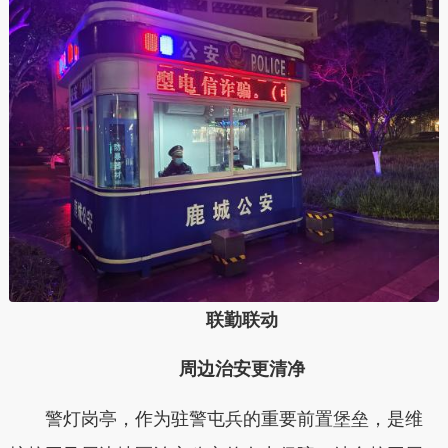
联勤联动
周边治安更清净
警灯岗亭，作为驻警屯兵的重要前置堡垒，是维