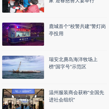
家”迎春慈善大宴举行
鹿城首个“校警共建”警灯岗
亭投用
瑞安北麂岛海洋牧场上
榜“国字号”示范区
温州服装商会获称“全国先
进社会组织”