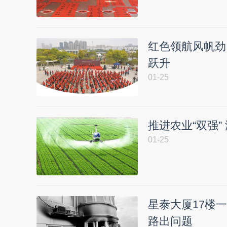
红色领航风帆劲
跃升
01-25
推进农业“双强
01-25
星泰大厦17楼
路出问题