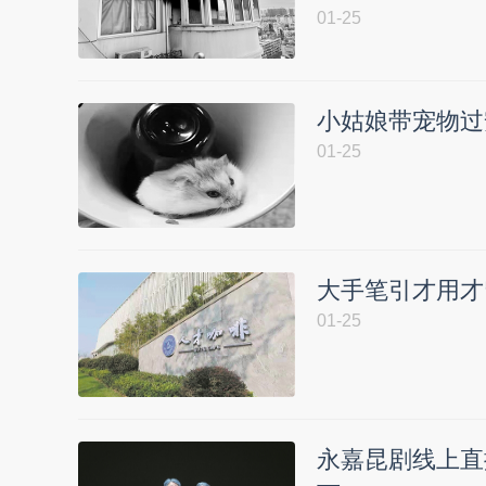
01-25
小姑娘带宠物过
01-25
大手笔引才用才
01-25
永嘉昆剧线上直