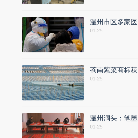
温州市区多家医
01-25
苍南紫菜商标获
01-25
温州洞头：笔墨
01-25