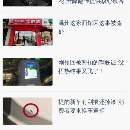
花”升降翻转提供核心设备
温州这家面馆因这事被查
处！
刚领回被暂扣的驾驶证 没
捂热结果又飞了！
提的新车有刮痕还掉漆 消
费者要求换车遭拒