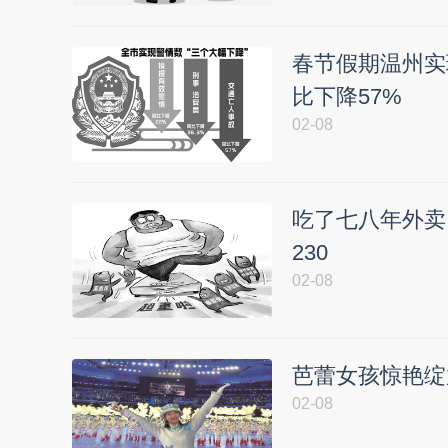
春节假期温州实
比下降57%
02-08
吃了七八年外卖
230
02-08
芭蕾女孩惊艳绽
02-08