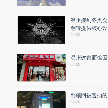
温企接到冬奥会装
翻转提供核心设
02-08
温州这家面馆因
02-08
刚领回被暂扣的
02-08