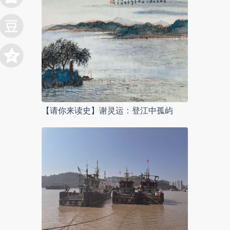
【请你来读史】谢灵运：登江中孤屿