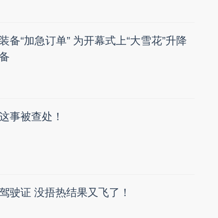
备“加急订单” 为开幕式上“大雪花”升降
备
这事被查处！
驾驶证 没捂热结果又飞了！