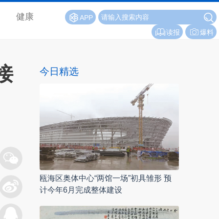
健康
APP
读报
爆料
接
今日精选
瓯海区奥体中心“两馆一场”初具雏形 预
计今年6月完成整体建设