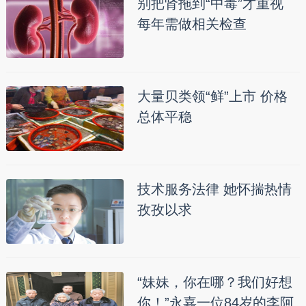
别把肾拖到“中毒”才重视
每年需做相关检查
大量贝类领“鲜”上市 价格
总体平稳
技术服务法律 她怀揣热情
孜孜以求
“妹妹，你在哪？我们好想
你！”永嘉一位84岁的李阿