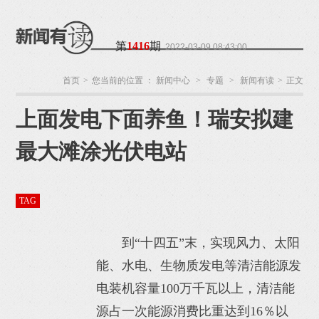
第
1416
期
2022-03-09 08:43:00
首页
>
您当前的位置 ：
新闻中心
>
专题
>
新闻有读
>
正文
上面发电下面养鱼！瑞安拟建
温州网
来源：
监
制：阮周琳
责任编
辑：叶双莲
作者：杨
最大滩涂光伏电站
丽
TAG
到“十四五”末，实现风力、太阳
能、水电、生物质发电等清洁能源发
电装机容量100万千瓦以上，清洁能
源占一次能源消费比重达到16％以