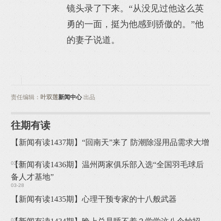
镜头录了下来。“从没见过他这么英
勇的一面，挺为他感到骄傲的。”他
的妻子说道。
责任编辑：
叶双莲
新闻中心
出品
往期有读
【新闻有读1437期】“回南天”来了 防潮除湿用品需求大增
03-29
【新闻有读1436期】温州两家俱乐部入选“全国羽毛球后
备人才基地”
03-28
【新闻有读1435期】心理干预专家的十八般武器
03-27