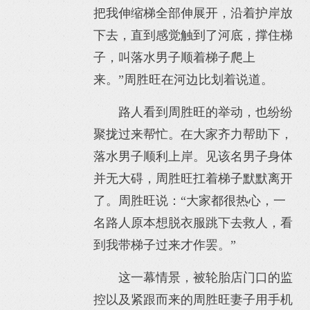
把我伸缩梯全部伸展开，沿着护岸放
下去，直到感觉触到了河底，撑住梯
子，叫落水男子顺着梯子爬上
来。”周胜旺在河边比划着说道。
路人看到周胜旺的举动，也纷纷
聚拢过来帮忙。在大家齐力帮助下，
落水男子顺利上岸。见该名男子身体
并无大碍，周胜旺扛着梯子默默离开
了。周胜旺说：“大家都很热心，一
名路人原本想脱衣服跳下去救人，看
到我带梯子过来才作罢。”
这一幕情景，被轮胎店门口的监
控以及紧跟而来的周胜旺妻子用手机