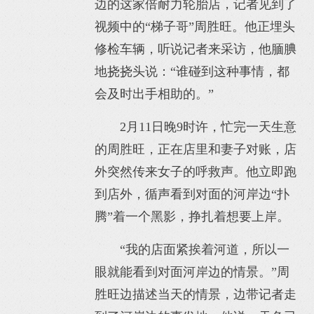
边的这家倍耐力轮胎店，记者见到了
视频中的“梯子哥”周胜旺。他正埋头
修检车辆，听说记者来采访，他腼腆
地挠挠头说：“谁碰到这种事情，都
会及时出手相助的。”
2月11日晚9时许，忙完一天生意
的周胜旺，正在店里和妻子对账，店
外突然传来女子的呼救声。他立即跑
到店外，循声看到对面的河岸边“扑
腾”着一个黑影，挣扎着想要上岸。
“我的店面紧挨着河道，所以一
眼就能看到对面河岸边的情景。”周
胜旺边描述当天的情景，边带记者走