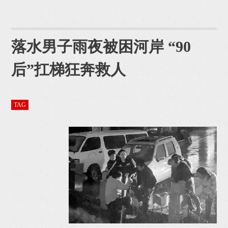
落水男子雨夜被困河岸 “90
后”扛梯狂奔救人
TAG