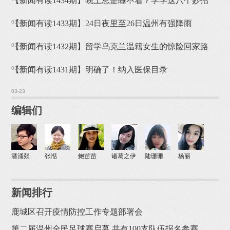
【新闻有读1434期】晚上总是睡不着？学学这八个妙招
03-26
【新闻有读1433期】24日夜里至26日温州有强降雨
03-25
【新闻有读1432期】留学乌克兰温籍女生的惊险回家路
03-24
【新闻有读1431期】明确了！纳入医保目录
03-23
编辑们
潘涌燚
张湉
鲍苗苗
诸葛之伊
陆珊珊
杨丽
新闻排行
鹿城区召开疫情防控工作专题部署会
第二届温州全民足球赛启幕 共有100支队伍报名参赛