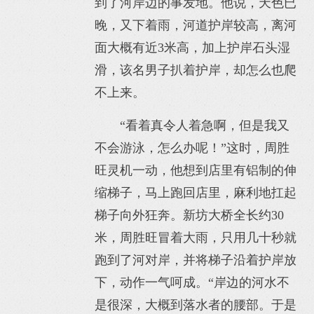
到了河岸边的事发地。他说，天色已
晚，又下着雨，河道护岸较高，离河
面大概有近3米高，加上护岸石头湿
滑，该名男子扒着护岸，却怎么也爬
不上来。
“看着真令人着急啊，但是我又
不会游泳，怎么办呢！”这时，周胜
旺灵机一动，他想到店里有铝制的伸
缩梯子，马上跑回店里，麻利地扛起
梯子向外狂奔。新坊大桥全长约30
米，周胜旺冒着大雨，只用几十秒就
跑到了河对岸，并将梯子沿着护岸放
下，动作一气呵成。“岸边的河水不
是很深，大概到落水者的腰部。于是