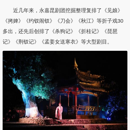
近几年来，永嘉昆剧团挖掘整理复排了《见娘》
《拷婢》《约钗闹钗》《刀会》《秋江》等折子戏30
多出，还先后创排了《杀狗记》《折桂记》《琵琶
记》《荆钗记》《孟姜女送寒衣》等大型剧目。