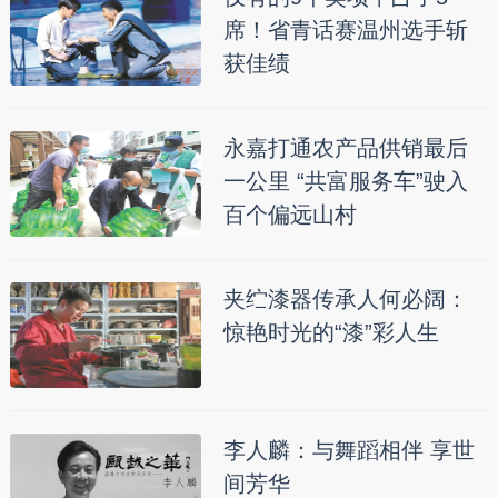
席！省青话赛温州选手斩
获佳绩
永嘉打通农产品供销最后
一公里 “共富服务车”驶入
百个偏远山村
夹纻漆器传承人何必阔：
惊艳时光的“漆”彩人生
李人麟：与舞蹈相伴 享世
间芳华