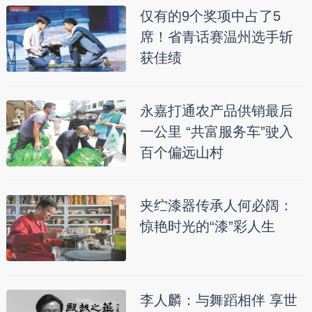
仅有的9个奖项中占了5
席！省青话赛温州选手斩
获佳绩
永嘉打通农产品供销最后
一公里 “共富服务车”驶入
百个偏远山村
夹纻漆器传承人何必阔：
惊艳时光的“漆”彩人生
李人麟：与舞蹈相伴 享世