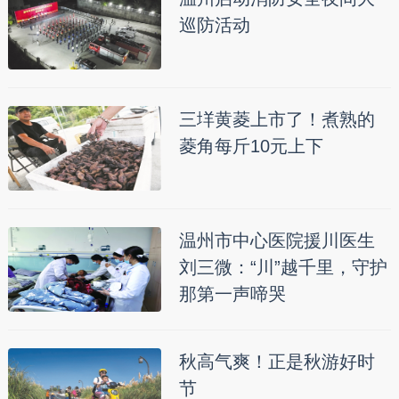
巡防活动
三垟黄菱上市了！煮熟的
菱角每斤10元上下
温州市中心医院援川医生
刘三微：“川”越千里，守护
那第一声啼哭
秋高气爽！正是秋游好时
节