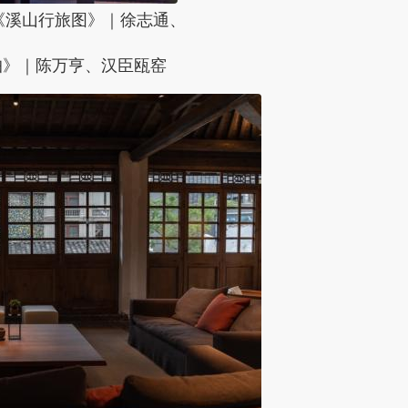
《溪山行旅图》｜徐志通、
岫》｜陈万亨、汉臣瓯窑