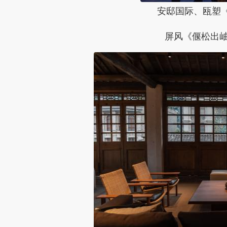
安邸国际、瓯塑
屏风《偃松出