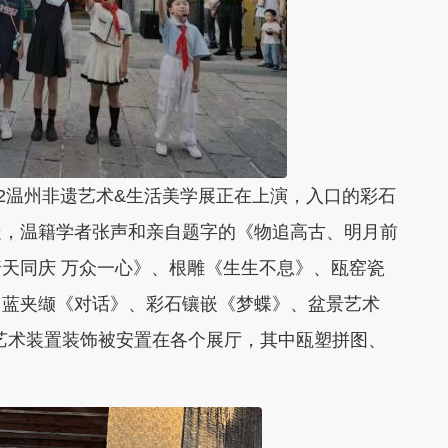
022温州非遗艺术&生活美学展正在上演，入口的彩石
走，
温籍学者张声和亲自题字的《物追高古、明月前
天同庆 万众一心》、根雕《生生不息》、瓯窑瓷
、蓝夹缬《对话》、彩石镶嵌《梦蝶》、盆景艺术
艺术装置装饰被安置在各个展厅，其中瓯塑拼图、
。