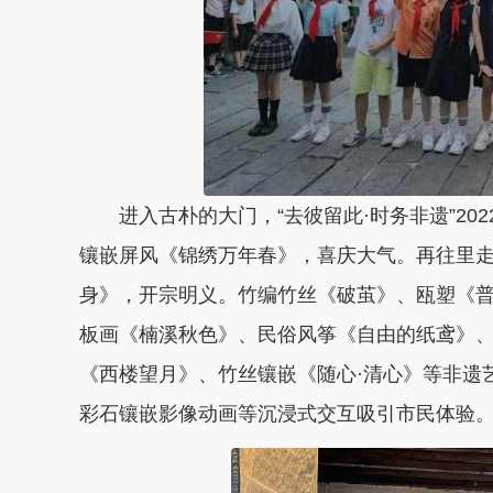
进入古朴的大门，“去彼留此·时务非遗”2
镶嵌屏风《锦绣万年春》，喜庆大气。
再往里
身》
，开宗明义。
竹编竹丝《破茧》、瓯塑《普
板画《楠溪秋色》、民俗风筝《自由的纸鸢》
《西楼望月》、竹丝镶嵌《随心·清心》等非遗
彩石镶嵌影像动画等沉浸式交互吸引市民体验