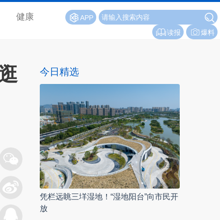
健康
APP
读报
爆料
逛
今日精选
凭栏远眺三垟湿地！“湿地阳台”向市民开
放