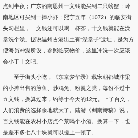
点到半夜；广东的南恩州一文钱能买到二只螃蟹；岭
南地区可买到一捧小虾；熙宁五年（1072）的临安街
头勾栏里，一文钱还可以喝一杯茶，十文钱就能在澡
堂洗个澡。据说温州古港出土有“澡堂子”遗址，是为方
便海员冲澡所设，参照临安物价，这里冲洗一次应该
会小于十文吧。
至于街头小吃，《东京梦华录》载宋朝都城汴梁
的小摊出售的煎鱼、炒鸡兔、粉羹之类，每份不过十
五文钱，换算过来，约等于今天的12元。
上了百文，
人们消费的选择余地就大了。
陆游《剑南诗稿》说，
百文钱能在农村小店点个菜喝个小酒。换算一下，也
是差不多七八十块就可以搓上一顿了。