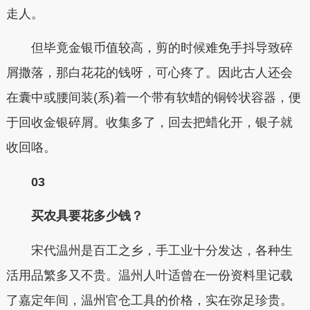
走人。
但毕竟金银币值较高，剪的时候难免手抖导致碎
屑撒落，那白花花的钱呀，可心疼了。因此古人还会
在囊中或腰间装(系)着一个带有软蜡的铜铃状容器，便
于回收金银碎屑。收集多了，回去把蜡化开，银子就
收回咯。
03
买农具要花多少钱？
宋代温州是百工之乡，手工业十分发达，各种生
活用品繁多又不贵。温州人叶适曾在一份资料里记载
了嘉定年间，温州官仓工具的价格，实在弥足珍贵。