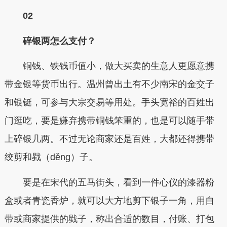
02
碎银两怎么支付？
铜钱、铁钱币值小，做大买卖的生意人更愿意携
带金银等货币出行。温州曾出土有不少南宋的金交子
和银铤，可参与大宗交易等用处。手头宽裕的百姓出
门逛吃，要是嫌弃携带铜钱笨重的，也是可以随手带
上碎银几两。不过无论商家还是百姓，大都还得携带
绞剪和戥（děnɡ）子。
要是在宋代的五马街头，看到一件心仪的漆器粉
盒或者青瓷香炉，就可以大方地剪下银子一角，用自
带或商家提供的戥子，称出合适的数目，付账、打包