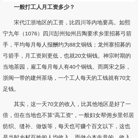
一般打工人月工资多少？
宋代江浙地区的工资，比四川等内地要高。如熙
宁九年（1076）四川彭州知州吕陶要求乡里招募弓箭
手，平均每月每人报酬约为88文铜钱；龙州寨招募的
弓箭手，月工资则更低，也就20文铜钱。神宗时期的
当地茶园，雇工每月每人有40个铜钱。而两宋之际，
浙闽一带的建州茶场，一个工人每天的工钱就有70文
足钱。
其实，这一天70文的收入，比其他地区是好了一
倍，但在当地也不算“高工资”，一般妇女帮佣乡里邻居
纺织、缝补、做饭等，每天也可赚个百文以下，这也
是当时乡村百姓的人均收入。而做小本生意的，收入