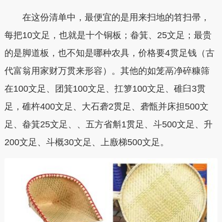
在这份清单中，最便宜的是用来扫地的笤扫帚，
每把10文足，也就是十个铜板；畚箕、25文足；最贵
的是脚道板，也不知是哪种农具，价格要4贯足钱（古
代富翁用家财万贯来形容）。其他的如笼鬲净碎糠筛
在100文足、团箕100文足、扛箩100文足、碓臼3贯
足，碓杵400文足、大石砻2贯足、砻甑并床担500文
足、畚箕25文足、、五方省斛1贯足、斗500文足、升
200文足、斗概30文足、上廒梯500文足。