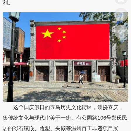
利。
这个国庆假日的五马历史文化街区，装扮喜庆，
集传统文化与现代审美于一街。有公园路106号郑氏民
居的彩石镶嵌、瓯塑、夹撷等温州百工非遗项目展