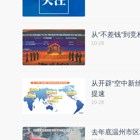
从“不差钱”到
10-28
从开辟“空中新
提速
10-28
去年底温州市区城