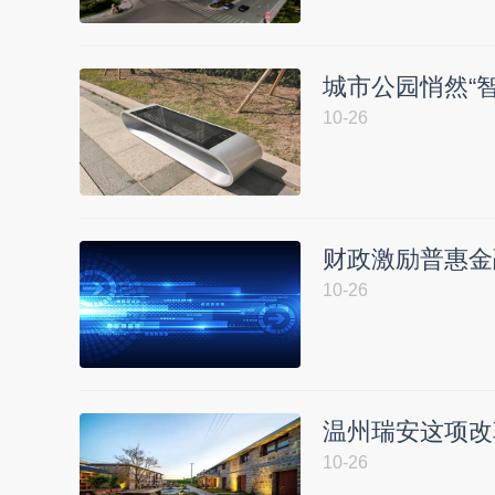
城市公园悄然“智
10-26
财政激励普惠金
10-26
温州瑞安这项改
10-26