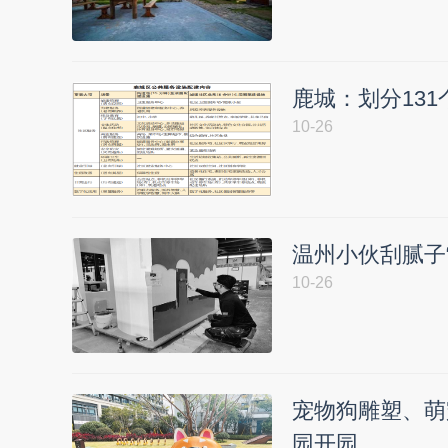
鹿城：划分13
10-26
温州小伙刮腻子
10-26
宠物狗雕塑、萌
园开园