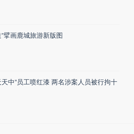
造”擘画鹿城旅游新版图
天天中”员工喷红漆 两名涉案人员被行拘十