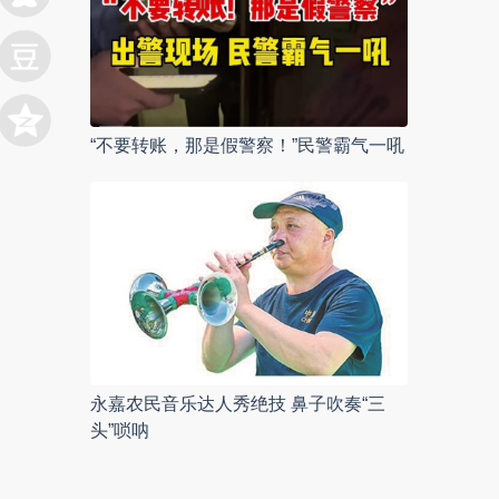
“不要转账，那是假警察！”民警霸气一吼
永嘉农民音乐达人秀绝技 鼻子吹奏“三
头”唢呐