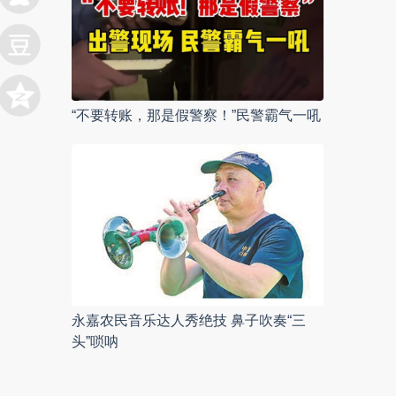
“不要转账，那是假警察！”民警霸气一吼
永嘉农民音乐达人秀绝技 鼻子吹奏“三
头”唢呐