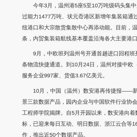
今年3月，温州港5座5至10万吨级码头集
过能力1477万吨、状元岙港区新增年集装箱通
纽港口和大宗散货集散中心再添动能。目前，温
条，内贸集装箱航线基本覆盖沿海各大主要港
9月，中欧班列温州号开通首趟进口回程班列
条物流快捷通道。到10月24日，温州对接中欧（义
服务企业997家、货值3.67亿美元。
10月，中国（温州）数安港再传捷报——新
景三款数据产品，园内企业与中国软件行业协
工程师学院揭牌。自5月开园以来，数安港向着数
标，已迎来每日互动、明日数据、浙江云合等1
作，推出近50个数据产品。