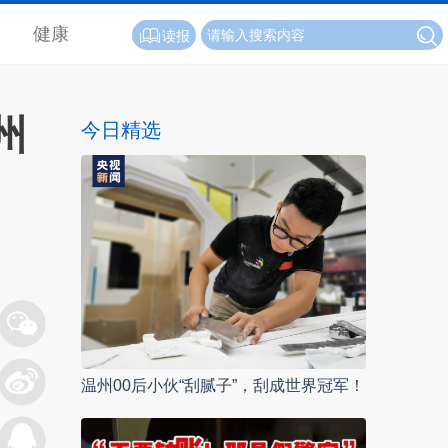
健康
读报
州
今日精选
温州00后小伙“刮腻子”，刮成世界冠军！