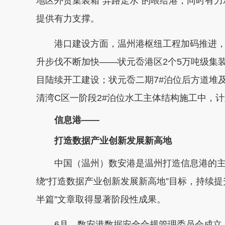
地区外贸集装箱“弃路走水”的喂给港，同时有
提供有力支撑。
港口建设方面，温州港枢纽工程加码推进，截至
升步伐不断加快——状元岙港区2个5万吨级集装
目陆续开工建设；状元岙二期7#泊位后方道堆
清湾C区一阶段2#泊位水工主体结构施工中，
信息港——
打造数据产业创新发展新高地
中国（温州）数安港是温州打造信息港的主抓
绕“打造数据产业创新发展新高地”目标，持续
半篇”文章取得显著阶段性成果。
6月，数安港数据安全合规管理委员会成立—