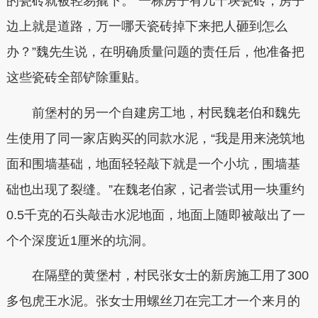
的瓷砖就被轻易撬下。“一栋房子有几千块瓷砖，房子
边上就是道路，万一哪天瓷砖掉下来把人砸到怎么
办？”魏先生说，在明确质量问题的责任后，他准备把
这些瓷砖全部铲除重贴。
前堡村的另一个自建房工地，村民魏老伯和魏先
生使用了同一家店购买的同款水泥，“我是用来浇筑地
面和围墙基础，地面轻轻敲下就是一个小坑，围墙基
础也出现了裂缝。”在魏老伯家，记者尝试用一块重约
0.5千克的石头敲击水泥地面，地面上随即被敲出了一
个个深度近1厘米的坑洞。
在隔壁的黄堡村，村民张女士的新房施工用了300
多包虎王水泥。张女士用螺丝刀在完工才一个来月的