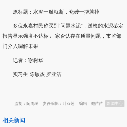
原标题：水泥一掰就断，瓷砖一撬就掉
多位永嘉村民称买到“问题水泥”，送检的水泥鉴定
报告显示强度不达标 厂家否认存在质量问题，市监部
门介入调解未果
记者：谢树华
实习生 陈敏杰 罗亚洁
本文转自：
温州新闻网 66wz.com
监制：阮周琳
责任编辑：叶双莲
编辑：鲍苗苗
新闻中心
相关新闻