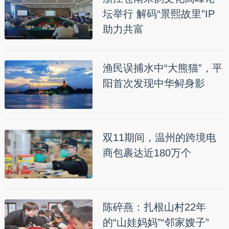
坛举行 解码“景熙故里”IP
助力共富
渔民误捕水中“大熊猫”，平
阳首次发现中华鲟身影
双11期间，温州的跨境电
商包裹达近180万个
陈碎燕：扎根山村22年
的“山娃妈妈”“邻家嫂子”