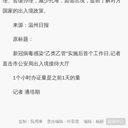
理、暂缓办理，减少扎堆，如需出境，提前了解对方
国家的出入境政策。
来源：温州日报
原标题：
新冠病毒感染“乙类乙管”实施后首个工作日,记者
直击市公安局出入境接待大厅
1个小时办证量是之前1天的量
记者 潘培期
本文转自：
温州新闻网 66wz.com
监制：阮周琳
责任编辑：叶双莲
编辑：杨丽
新闻中心