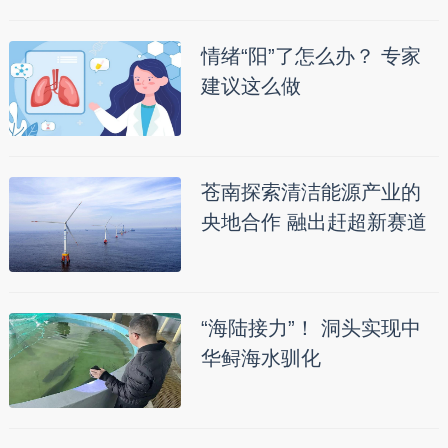
情绪“阳”了怎么办？ 专家
建议这么做
苍南探索清洁能源产业的
央地合作 融出赶超新赛道
“海陆接力”！ 洞头实现中
华鲟海水驯化