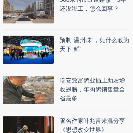
还没竣工，怎么回事？
预制“温州味”，凭什么敢为
天下“鲜”
瑞安致富鸽业插上助农增
收翅膀，年肉鸽销售量全
省最多
著名作家叶兆言来温分享
《思想改变世界》