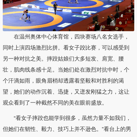
在温州奥体中心体育馆，四块赛场八名女选手，
同时上演四场激烈比拼。看女子跤比赛，可以感受到
另一种对抗之美。摔跤姑娘们大多短发、肩宽、腰
壮，肌肉线条感十足。当她们处在激烈对抗中时，个
个汗滴如雨，眼角眉梢却透露着坚毅和对胜利的渴
望，她们的动作沉着、迅捷，又迸发刚猛之力，这让
观众看到了一种截然不同的美在眼前盛放。
“看女子摔跤也能学到很多，虽然力量不如我们，
但她们在韧性、毅力、技巧上并不逊色。”看台上的男