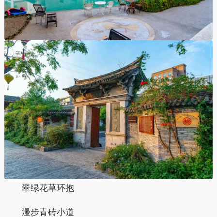
翠绿花草环抱
漫步青砖小道