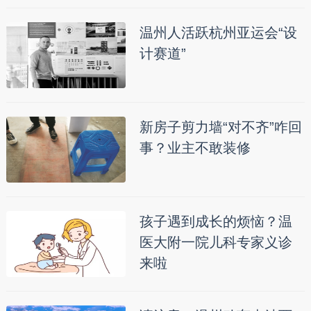
温州人活跃杭州亚运会“设
计赛道”
新房子剪力墙“对不齐”咋回
事？业主不敢装修
孩子遇到成长的烦恼？温
医大附一院儿科专家义诊
来啦