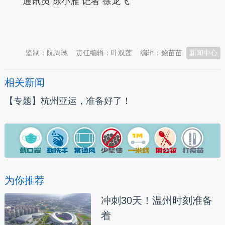
通讯员 陈小雁 记者 徐龙飞
本文转自：
温州新闻网 66wz.com
监制：阮周琳
责任编辑：叶双莲
编辑：鲍苗苗
新闻中心
相关新闻
【专题】杭州亚运，准备好了！
为你推荐
冲刺30天！温州时刻准备
着