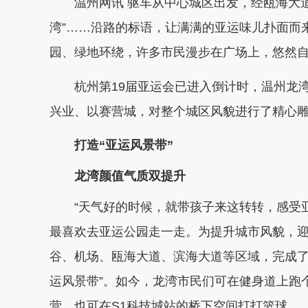
温州网讯 驱车从中心城区出发，经瓯海大道一
湾”……沿路的标语，让满满的亚运味儿扑面而
园、绿地环绕，许多市民漫步在广场上，悠然
杭州第19届亚运会已进入倒计时，温州龙湾
兴业、以赛营城，对整个城区风貌进行了精心雕
打造“亚运风景带”
龙湾颜值气质双提升
“天气好的时候，就带孩子来这转转，感受亚
最喜欢去亚运公园走一走。为提升城市风貌，
谷、机场、瓯海大道、滨海大道等区域，完成了
运风景带”。如今，龙湾市民们可在健身道上跑
营，也可在S1科技城站的桥下空间打打篮球…