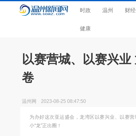
时政
温州
财经
健康
以赛营城、以赛兴业
卷
温州网
2023-08-25 08:47:50
为办好这次亚运盛会，龙湾区以赛兴业、以赛营
小“龙”正出圈！