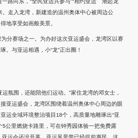
路向东，“全民亚运共参与”“相约亚运 潮起龙
来。走入龙湾，新建造的温州奥体中心被周边公
自得地享受如画般美景。
为分赛场之一。为办好这次亚运盛会，龙湾区以赛
琢。与亚运相遇，小“龙”正出圈！
运氛围，还能陪他们运动。”家住龙湾的邓女士，
迎接亚运盛会，龙湾区围绕着温州奥体中心周边的眼
亚运全域环境整治项目18个，高质量地雕琢出“亚
个5公里燃烧卡路里，可在钟秀园体验一把免费露
…亚运会还没开幕，亚运风景带已经提前惠民，这