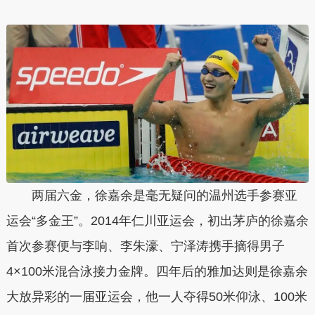
两届六金，徐嘉余是毫无疑问的温州选手参赛亚
运会“多金王”。2014年仁川亚运会，初出茅庐的徐嘉余
首次参赛便与李响、李朱濠、宁泽涛携手摘得男子
4×100米混合泳接力金牌。四年后的雅加达则是徐嘉余
大放异彩的一届亚运会，他一人夺得50米仰泳、100米