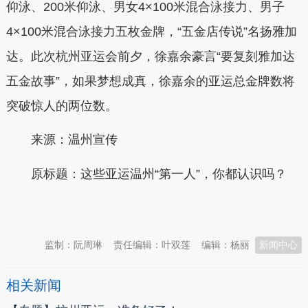
仰泳、200米仰泳、男女4×100米混合泳接力、男子
4×100米混合泳接力五枚金牌，“五金店传说”名扬雅加
达。此次杭州亚运会前夕，徐嘉余豪言“要复刻雅加达
五金故事”，如果梦想成真，徐嘉余的亚运总金牌数将
突破惊人的两位数。
来源：温州宣传
原标题：
这些亚运温州“第一人”，你都认识吗？
本文转自：
温州新闻网 66wz.com
监制：阮周琳
责任编辑：叶双莲
编辑：杨丽
新闻中心
相关新闻