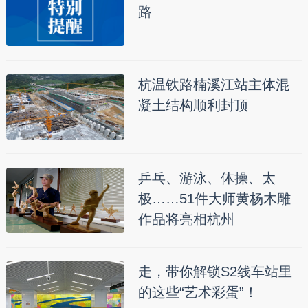
路
杭温铁路楠溪江站主体混
凝土结构顺利封顶
乒乓、游泳、体操、太
极……51件大师黄杨木雕
作品将亮相杭州
走，带你解锁S2线车站里
的这些“艺术彩蛋”！