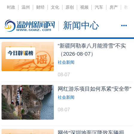
|
|
|
|
|
|
|
|
时政
温州
财经
文化
原创
视频
汽车
房产
教育
新闻中心
“新疆阿勒泰八月能滑雪”不实
（2026·08·07）
社会新闻
08-07
网红游乐项目如何系紧“安全带”
社会新闻
08-07
网传“深圳地面沉降致车辆损