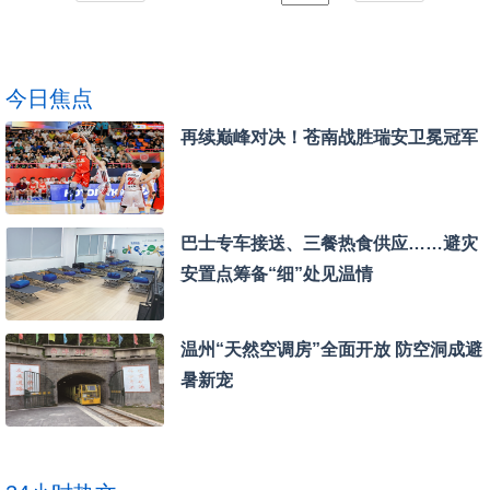
今日焦点
再续巅峰对决！苍南战胜瑞安卫冕冠军
巴士专车接送、三餐热食供应……避灾
安置点筹备“细”处见温情
温州“天然空调房”全面开放 防空洞成避
暑新宠