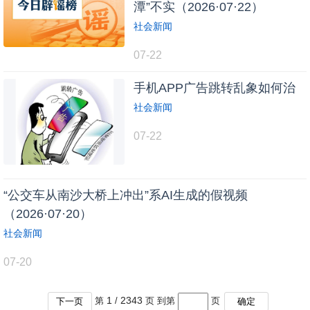
潭”不实（2026·07·22）
社会新闻
07-22
手机APP广告跳转乱象如何治
社会新闻
07-22
“公交车从南沙大桥上冲出”系AI生成的假视频
（2026·07·20）
社会新闻
07-20
1
2343
第
/
页 到第
页
下一页
确定