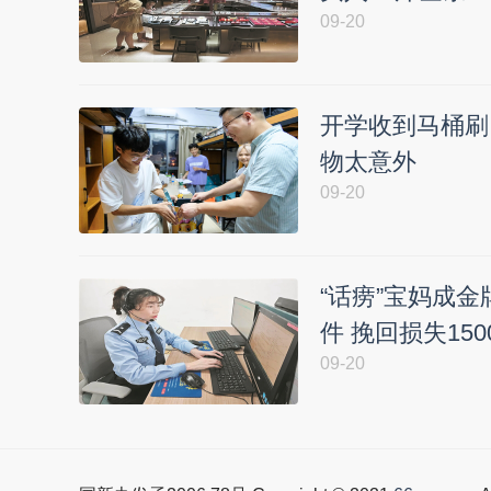
09-20
开学收到马桶刷
物太意外
09-20
“话痨”宝妈成
件 挽回损失15
09-20