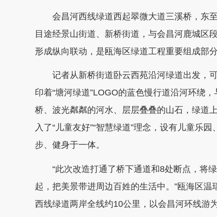
会昌河西线绿道西起翠微大道三溪桥，东至西
目途经景山街道、新桥街道，与会昌河鹿城区
形成纵向联动，是瓯海区绿道工程重要组成部
记者从新桥街道卧云西苑沿河绿道出发，可
印着“塘河绿道”LOGO的蓝色慢行道沿河环绕
桥、波光粼粼的河水、层层叠叠的山石，绿道
入了“儿童友好”“智慧绿道”理念，设有儿童乐
步、健身于一体。
“此次改造打通了桥下通道和8处断点，将绿
起，把美景带进周边百姓的生活中。”瓯海区温
西线绿道两岸全线约10公里，以会昌河环线游