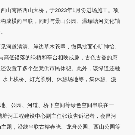
山南路西山大桥，于2023年1月份进场施工。项
段构成横向串联，同时与景山公园、温瑞塘河文化轴
分。
见河道清清、岸边草木苍翠，微风拂面心旷神怡。
，与高低错落的绿植和亭台相映成趣，古色古香的廊
上还设置了多个坐凳供市民休憩。此外，该绿道还融
园、水上栈桥、灯光照明、休憩场地等，集休憩、漫
地、公园、河道、桥下空间等绿色空间串联在一
瑞塘河工程建设中心副主任张议告诉记者，会昌河
为主题，沿线串联古榕春晓、龙舟公园、西山公园等