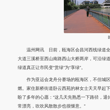
叶
温州网讯 日前，瓯海区会昌河西线绿道全
大道三溪桥至西山南路西山大桥两岸，可沿绿
绿道真正让市民变“赏绿”为“享绿”。
作为亚运会龙舟分赛场的瓯海区，不但城区
燃。家住新桥街道卧云西苑的林女士天天早起
盼了多年的心愿：“这几天先熟悉一下路径，退
常漂亮，吹吹风散散步也很惬意。”