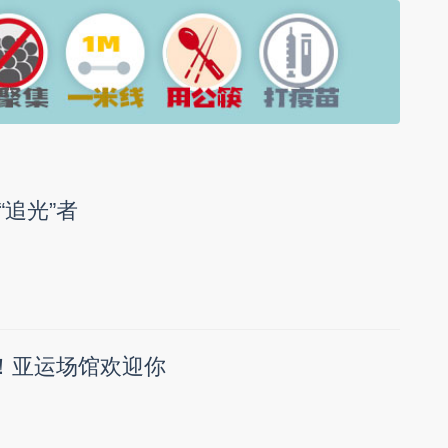
追光”者
”！亚运场馆欢迎你