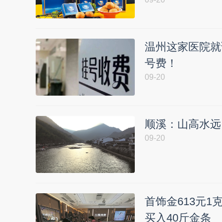
温州这家医院就
号费！
09-20
顺溪：山高水远
09-20
首饰金613元1
买入40斤金条