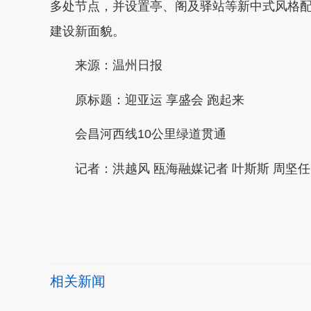
多处节点，并设置亭、阁及驿站等新中式风格
建设新面貌。
来源：温州日报
原标题：迎亚运 享盛会 跑起来
会昌河西线10公里绿道贯通
记者：洪越风 瓯海融媒记者 叶斯斯 周坚任
本文转自：
温州新闻网 66wz.com
相关新闻