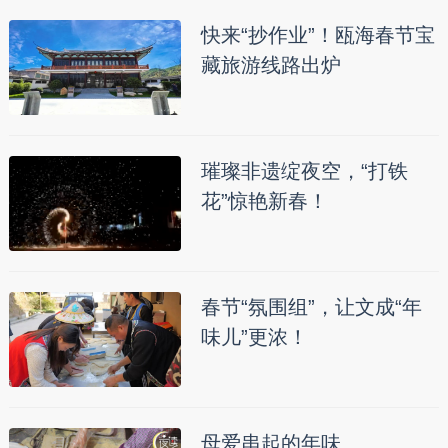
快来“抄作业”！瓯海春节宝
藏旅游线路出炉
璀璨非遗绽夜空，“打铁
花”惊艳新春！
春节“氛围组”，让文成“年
味儿”更浓！
母爱串起的年味