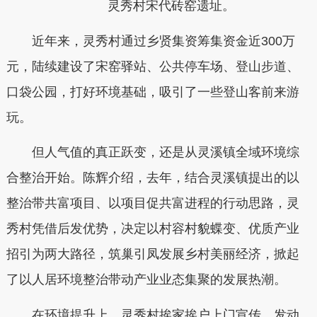
灵秀村宋代砖窑遗址。
近年来，灵秀村通过乡贤集资筹集资金近300万
元，陆续建设了宋窑驿站、公共停车场、登山步道、
口袋公园，打好环境基础，吸引了一些登山客前来游
玩。
但人气值的真正跃变，还是从灵溪镇全域环境综
合整治开始。陈辉介绍，去年，结合灵溪镇提出的以
整治带共富项目、以项目促共富进程的行动思路，灵
秀村凭借后发优势，决定以村容村貌蝶变、优质产业
招引为两大路径，筑巢引凤发展乡村美丽经济，掀起
了以人居环境整治带动产业业态集聚的发展热潮。
在环境提升上，灵秀村挨家挨户上门宣传，发动