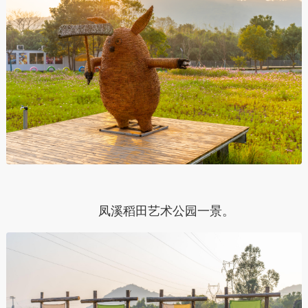
凤溪稻田艺术公园一景。