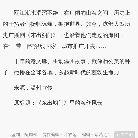
瓯江潮水滔滔不绝，在广阔的山海之间，历史上
的开拓者们扬帆远航，拥抱世界。如今，这部大型历
史广播剧《东出朔门》，也沿着他们走过的海图，
在“一带一路”沿线国家、城市推广开去……
千年商港文脉、生动温州故事，就像蒲公英的种
子，撒播在全球各地，激起新时代的蓬勃生命力。
来源：温州宣传
原标题：
《东出朔门》里的海丝风云
本文转自：
温州新闻网 66wz.com
监制：阮周琳
责任编辑：叶双莲
编辑：诸葛之伊
新闻中心