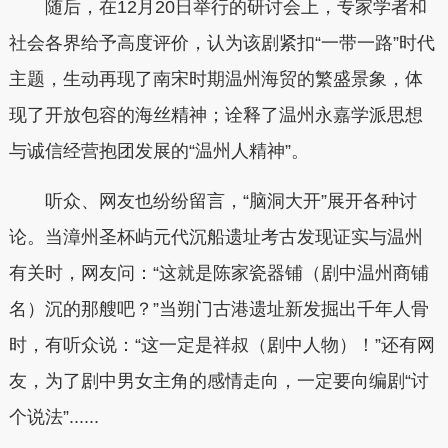
随后，在12月20日举行的研讨会上，专家学者和
社会各界给予高度评价，认为该剧紧扣“一带一路”时代
主题，生动再现了南宋时期温州海贸的繁盛景象，体
现了开放包容的海丝精神；诠释了温州永嘉学派思想
与诚信经营抱团发展的“温州人精神”。
听众、网友也纷纷留言，“脑洞大开”展开各种讨
论。当漳州圣杯屿元代沉船遗址考古发现证实与温州
有关时，网友问：“这就是陈家瓷器铺（剧中温州商铺
名）沉的那艘吧？”当朔门古港遗址新发掘出千年人骨
时，有听众说：“这一定是祥叔（剧中人物）！”还有网
友，为了剧中男女主角的感情走向，一定要向编剧“讨
个说法”......