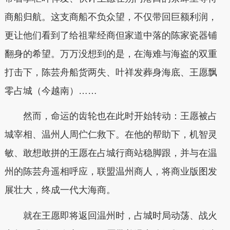
商船归航。这支商船不负众望，不仅带回巨额利润，
更让他们看到了给祖辈经商但家道中落的陈家瓷器铺
翻身的希望。万万没想到的是，在海难与海盗的双重
打击下，陈芸舟船货两失、叶祥发葬身海底、王愿飘
零占城（今越南）……
然而，命运的齿轮也在此时开始转动：王愿被占
城宰相、温州人周伫仁救下。在他的帮助下，机智灵
敏、敢想敢拼的王愿在占城行商站稳脚跟，并与在温
州的陈芸舟遥相呼应，联盟温州商人，将商业版图发
展壮大，终成一代大海商。
就在王愿即将返回温州时，占城时局动荡、战火