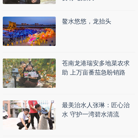
鳌水悠悠，龙抬头
苍南龙港瑞安多地菜农求
助 上万亩番茄急盼销路
最美治水人张琳：匠心治
水 守护一湾碧水清流