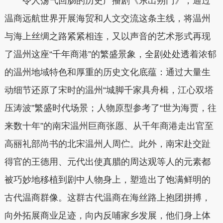
令人荡气回肠的历史广播剧《东出朔门》，通过
温商远航世界开展海贸和人文交流这条主线，将温州
与海上丝绸之路紧紧相连，又以声音的艺术形式再现
了温州这座“千年商港”的繁盛景象，全剧处处透着浓郁
的温州地域特色和厚重的历史文化底蕴：通过大量生
动细节还原了宋时的温州“城脚千家具舟楫，江心双塔
压涛波”繁盛时代场景；人物原型参考了“世为海贾，往
来数十年”的南宋温州巨商张愿、从千年商港走出官至
高丽礼部尚书的北宋温州人周伫。此外，南宋赴交趾
得官的王德用、元代出使真腊的周达观等人的元素都
被巧妙地移植到剧中人物身上，塑造出了饱满鲜明的
古代温商群像。这群古代温商在海丝路上抱团拼搏，
向外拓展商业足迹，向内反哺家乡发展，他们身上体