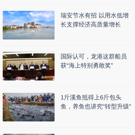
瑞安节水有招 以用水低增
长支撑经济高质量增长
国际认可，龙港这群船员
获“海上特别勇敢奖”
1斤溪鱼抵得上6斤包头
鱼，养鱼也讲究“转型升级”