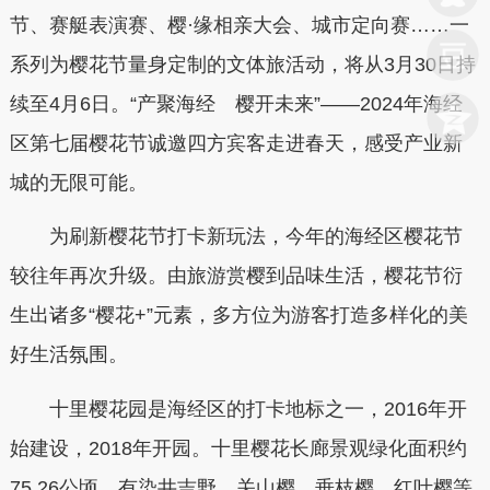
节、赛艇表演赛、樱·缘相亲大会、城市定向赛……一
系列为樱花节量身定制的文体旅活动，将从3月30日持
续至4月6日。“产聚海经 樱开未来”——2024年海经
区第七届樱花节诚邀四方宾客走进春天，感受产业新
城的无限可能。
为刷新樱花节打卡新玩法，今年的海经区樱花节
较往年再次升级。由旅游赏樱到品味生活，樱花节衍
生出诸多“樱花+”元素，多方位为游客打造多样化的美
好生活氛围。
十里樱花园是海经区的打卡地标之一，2016年开
始建设，2018年开园。十里樱花长廊景观绿化面积约
75.26公顷，有染井吉野、关山樱、垂枝樱、红叶樱等