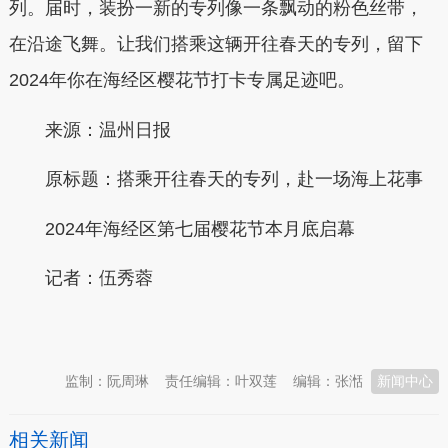
列。届时，装扮一新的专列像一条飘动的粉色丝带，
在沿途飞舞。让我们搭乘这辆开往春天的专列，留下
2024年你在海经区樱花节打卡专属足迹吧。
来源：温州日报
原标题：搭乘开往春天的专列，赴一场海上花事
2024年海经区第七届樱花节本月底启幕
记者：
伍秀蓉
本文转自：
温州新闻网 66wz.com
监制：阮周琳
责任编辑：叶双莲
编辑：张湉
新闻中心
相关新闻