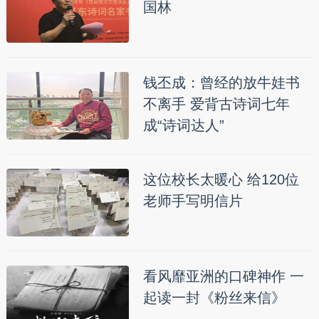
国林
钱丕成：曾经的放牛娃书
不离手 爱背古诗词七年
成“诗词达人”
这位校长太暖心 给120位
老师手写明信片
看风靡亚洲的口碑神作 一
起读一封《粉丝来信》