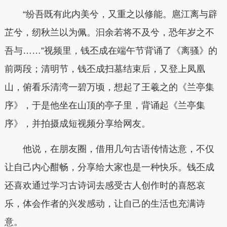
“纷吾既有此内美兮，又重之以修能。扈江离与辟
芷兮，纫秋兰以为佩。汩余若将不及兮，恐年岁之不
吾与……”视频里，钱丕成在端午节背诵了《离骚》的
前两段；清明节，钱丕成扫墓结束后，又登上凤凰
山，俯看乐清湾一碧万顷，想起了王羲之的《兰亭集
序》，于是他坐在山顶的亭子里，背诵起《兰亭集
序》，并拍摄成短视频分享给网友。
他说，在朋友圈，借用几句古语传情达意，不仅
让自己内心酣畅，分享给大家也是一种快乐。钱丕成
还喜欢通过学习古诗词去感受古人创作时的喜怒哀
乐，体会作者的兴发感动，让自己的生活也充满诗
意。