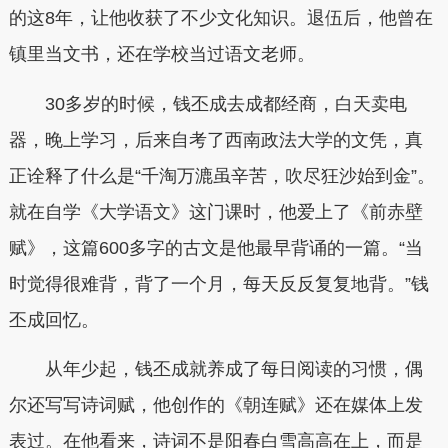
的这8年，让他收获了不少文化知识。退伍后，他曾在
镇里当文书，还在学校当过语文老师。
30多岁的时候，钱丕成去成都经商，白天卖电
器，晚上学习，后来自考了西南政法大学的文凭，真
正诠释了什么是“千淘万漉虽辛苦，吹尽狂沙始到金”。
就在自学《大学语文》这门课时，他爱上了《前赤壁
赋》，这篇600多字的古文是他最早背诵的一篇。“当
时觉得很难背，背了一个月，每天反反复复地背。”钱
丕成回忆。
从年少起，钱丕成就养成了每日阅读的习惯，偶
尔还写写诗词赋，他创作的《朝连赋》还在媒体上发
表过。在他看来，诗词不是阳春白雪高高在上，而是