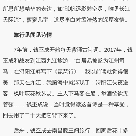
所思所想精华的表达，如“孤帆远影碧空尽，唯见长江
天际流”，寥寥几字，道尽李白对孟浩然的深厚友情。
旅行见闻见诗情
7年前，钱丕成开始每天背诵古诗词。2017年，钱
丕成和战友到江西九江旅游。“白居易被贬为江州司
马，在浔阳江畔写下《琵琶行》，我以前读就觉得很
美，那天在九江，我脑海中就浮现了：浔阳江头夜送
客，枫叶荻花秋瑟瑟。主人下马客在船，举酒欲饮无
管弦……”钱丕成说，当时觉得读这首诗是一种享受，
回去用了二十天把它背下来了。
后来，钱丕成去南昌滕王阁旅行，回家后花十多