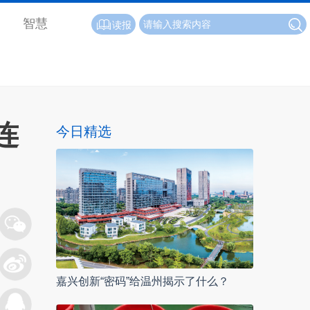
智慧
读报
连
今日精选
嘉兴创新“密码”给温州揭示了什么？