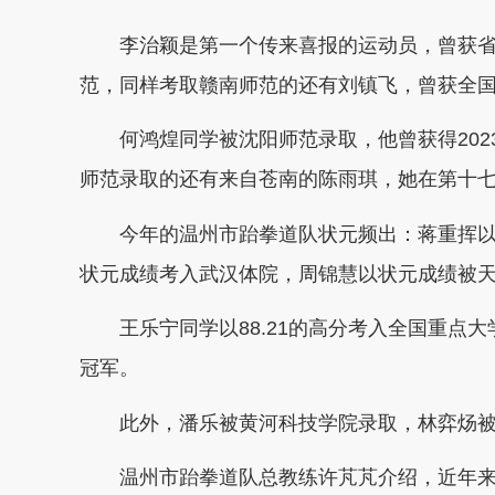
李治颖是第一个传来喜报的运动员，曾获省
范，同样考取赣南师范的还有刘镇飞，曾获全
何鸿煌同学被沈阳师范录取，他曾获得202
师范录取的还有来自苍南的陈雨琪，她在第十
今年的温州市跆拳道队状元频出：蒋重挥以
状元成绩考入武汉体院，周锦慧以状元成绩被
王乐宁同学以88.21的高分考入全国重点大学
冠军。
此外，潘乐被黄河科技学院录取，林弈炀被
温州市跆拳道队总教练许芃芃介绍，近年来，