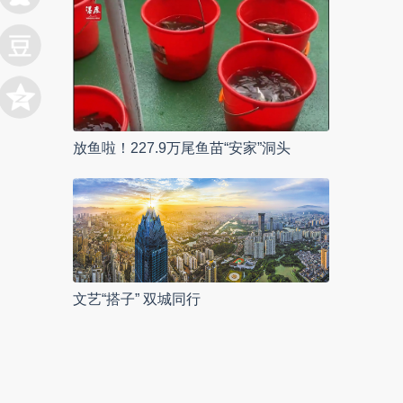
放鱼啦！227.9万尾鱼苗“安家”洞头
文艺“搭子” 双城同行