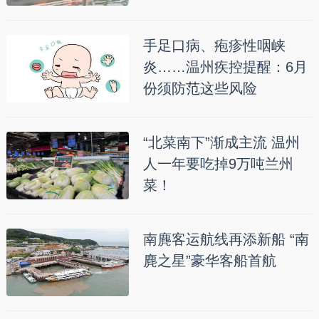
手足口病、疱疹性咽峡
炎……温州疾控提醒：6月
份须防范这些风险
“北菜南下”渐成主流 温州
人一年要吃掉9万吨兰州
菜！
南麂客运航线再添新船 “南
麂之星”豪华客船首航