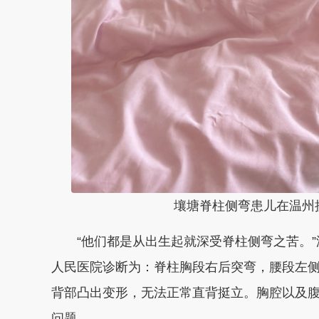
壤塘脊柱侧弯患儿在温州
“他们都是从出生起就深受脊柱侧弯之苦。”
人民医院诊断为：脊柱胸段右后突弯，腰段左
背部凸出变形，无法正常直背挺立。胸腔以及
问题。