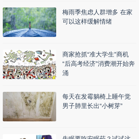
梅雨季焦虑人群增多 在家
可以这样缓解情绪
商家抢抓“准大学生”商机
“后高考经济”消费潮开始奔
涌
每天在发霉躺椅上睡午觉
男子肺里长出“小树芽”
失眠要吃安眠药？试试这