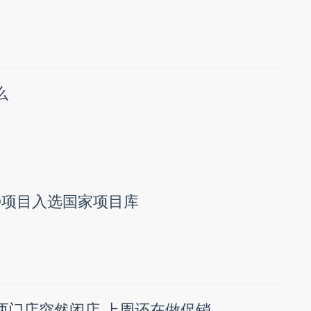
么
D项目入选国家项目库
馆两门店突然闭店 上周还在做促销