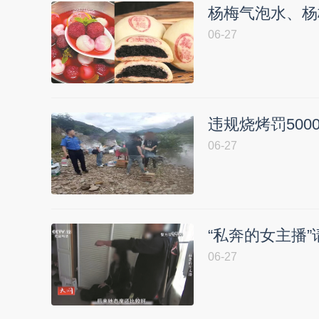
杨梅气泡水、杨
06-27
违规烧烤罚50
06-27
“私奔的女主播”
06-27