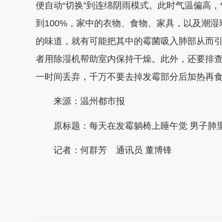
便自动“切换”到连绵阴雨模式。此时气温偏高，
到100%，家中的衣物、食物、家具，以及潮
的味道，就有可能把其中的霉菌吸入肺部从而
者用除湿机帮助室内保持干燥。此外，还要排
一时间丢弃，千万不要去掉发霉部分后加热再
来源：温州都市报
原标题：
每天在发霉躺椅上睡午觉 男子肺里
记者：何群芳 通讯员 董博锋
本文转自：
温州新闻网 66wz.com