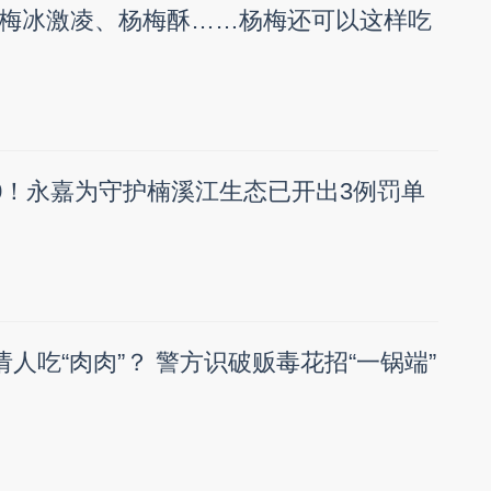
梅冰激凌、杨梅酥……杨梅还可以这样吃
00！永嘉为守护楠溪江生态已开出3例罚单
请人吃“肉肉”？ 警方识破贩毒花招“一锅端”