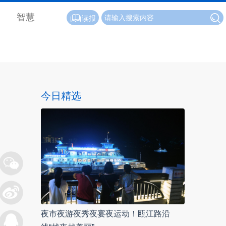
智慧
读报
今日精选
夜市夜游夜秀夜宴夜运动！瓯江路沿