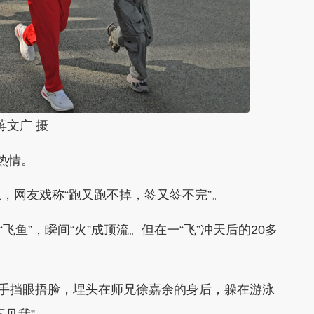
蒋文广 摄
热情。
网友戏称“跑又跑不掉，签又签不完”。
鱼”，瞬间“火”成顶流。但在一“飞”冲天后的20多
手挡眼捂脸，埋头在师兄徐嘉余的身后，躲在游泳