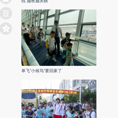
线“越夜越美丽”
单飞“小候鸟”要回家了