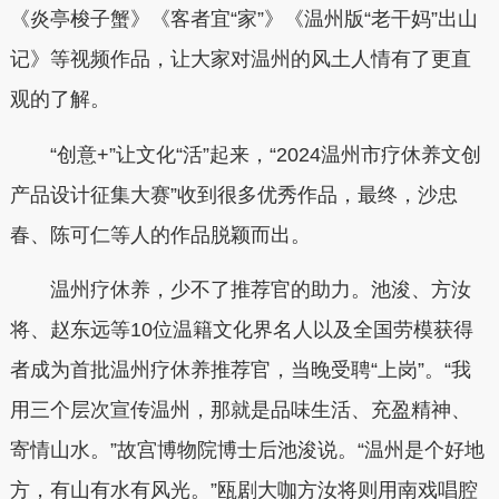
《炎亭梭子蟹》《客者宜“家”》《温州版“老干妈”出山
记》等视频作品，让大家对温州的风土人情有了更直
观的了解。
“创意+”让文化“活”起来，“2024温州市疗休养文创
产品设计征集大赛”收到很多优秀作品，最终，沙忠
春、陈可仁等人的作品脱颖而出。
温州疗休养，少不了推荐官的助力。池浚、方汝
将、赵东远等10位温籍文化界名人以及全国劳模获得
者成为首批温州疗休养推荐官，当晚受聘“上岗”。“我
用三个层次宣传温州，那就是品味生活、充盈精神、
寄情山水。”故宫博物院博士后池浚说。“温州是个好地
方，有山有水有风光。”瓯剧大咖方汝将则用南戏唱腔