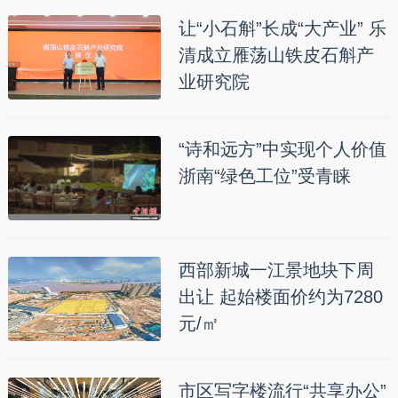
让“小石斛”长成“大产业” 乐
清成立雁荡山铁皮石斛产
业研究院
“诗和远方”中实现个人价值
浙南“绿色工位”受青睐
西部新城一江景地块下周
出让 起始楼面价约为7280
元/㎡
市区写字楼流行“共享办公”