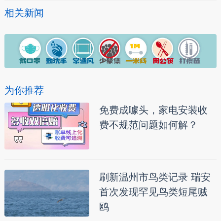
相关新闻
为你推荐
免费成噱头，家电安装收
费不规范问题如何解？
刷新温州市鸟类记录 瑞安
首次发现罕见鸟类短尾贼
鸥