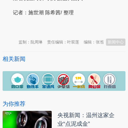
记者：施世潮 陈希茜/ 整理
本文转自：
温州新闻网 66wz.com
监制：阮周琳
责任编辑：叶双莲
编辑：张湉
新闻中心
相关新闻
为你推荐
央视新闻：温州这家企
业“点泥成金”