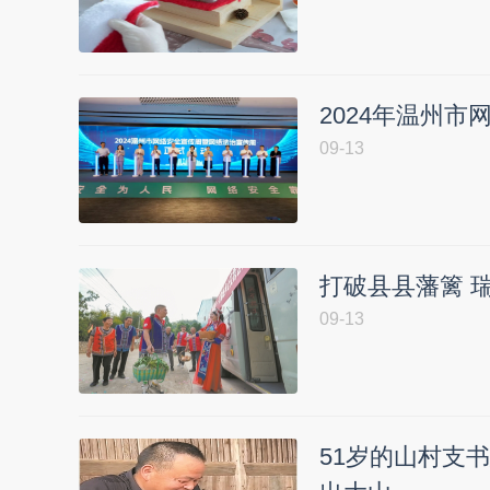
2024年温州
09-13
打破县县藩篱 
09-13
51岁的山村支