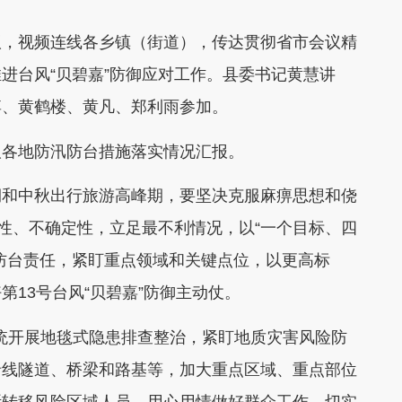
议，视频连线各乡镇（街道），传达贯彻省市会议精
进台风“贝碧嘉”防御应对工作。县委书记黄慧讲
博、黄鹤楼、黄凡、郑利雨参加。
取各地防汛防台措施落实情况汇报。
期和中秋出行旅游高峰期，要坚决克服麻痹思想和侥
峻性、不确定性，立足最不利情况，以“一个目标、四
防台责任，紧盯重点领域和关键点位，以更高标
13号台风“贝碧嘉”防御主动仗。
系统开展地毯式隐患排查整治，紧盯地质灾害风险防
沿线隧道、桥梁和路基等，加大重点区域、重点部位
断转移风险区域人员，用心用情做好群众工作，切实