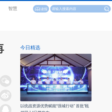
智慧
读报
再
今日精选
以统战资源优势赋能“强城行动” 首批“瓯