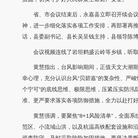
省、市会议结束后，永嘉县立即召开续会
神，进一步细化落实各项工作安排，再部署再推
话，县委副书记、县长吴呈钱主持，县领导陈
会议视频连线了岩坦鹤盛云岭等乡镇，听
黄慧指出，台风影响期间，正值天文大潮
幸心理，充分认识台风“贝碧嘉”的复杂性、严
个宁可”的底线思维、极限思维，压紧压实防汛
准、更严要求落实各项防御措施，全力以赴打好第
黄慧强调，要聚焦“8+1风险清单”，全面
范区、小流域山洪，以及杭温高铁配套设施和
巡查防守，及时采取除险加固措施。要坚决果