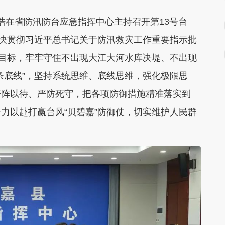
浩在省防汛防台应急指挥中心主持召开第13号台
坚决贯彻习近平总书记关于防汛救灾工作重要指示批
的目标，牢牢守住不出现大江大河水库决堤、不出现
条底线”，坚持系统思维、底线思维，强化极限思
严阵以待、严防死守，把各项防御措施精准落实到
力以赴打赢台风“贝碧嘉”防御仗，切实维护人民群