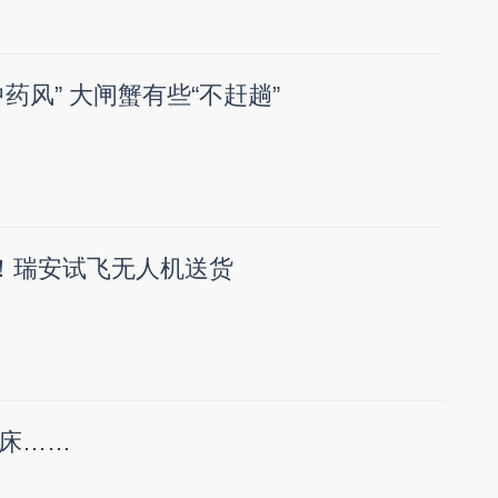
药风” 大闸蟹有些“不赶趟”
”！瑞安试飞无人机送货
床……