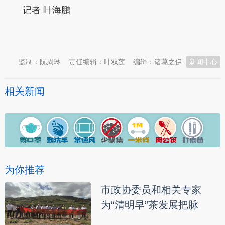
记者 叶海鹏
本文转自：
温州新闻网 66wz.com
监制：阮周琳
责任编辑：叶双莲
编辑：诸葛之伊
新闻中心
相关新闻
为你推荐
市政协委员和相关专家
为“清明早”茶发展把脉