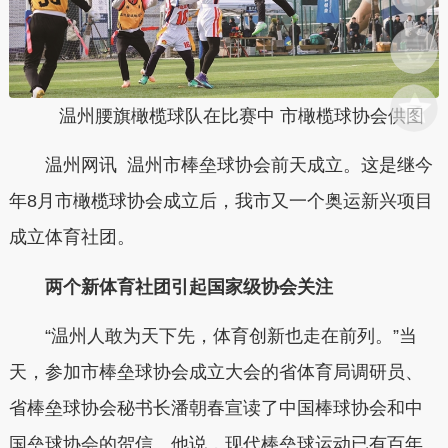
温州腰旗橄榄球队在比赛中 市橄榄球协会供图
温州网讯 温州市棒垒球协会前天成立。这是继今
年8月市橄榄球协会成立后，我市又一个奥运新兴项目
成立体育社团。
两个新体育社团引起国家级协会关注
“温州人敢为天下先，体育创新也走在前列。”当
天，参加市棒垒球协会成立大会的省体育局调研员、
省棒垒球协会秘书长潘朝春宣读了中国棒球协会和中
国垒球协会的贺信。他说，现代棒垒球运动已有百年