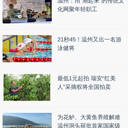
温州：用“潮起来”的传统文
化网聚年轻职工
21秒45！温州又出一名游
泳健将
最低1元起拍 瑞安“红美
人”采摘权将全国拍卖
为花鲈、大黄鱼养殖解难
温州洞头获批首家国家级