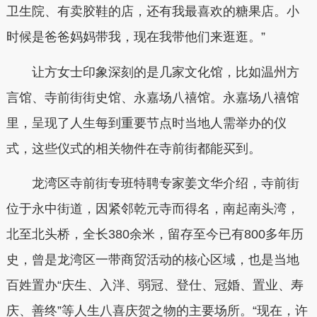
卫生院、有卖胶鞋的店，还有我最喜欢的糖果店。小
时候是爸爸妈妈带我，现在我带他们来逛逛。”
让方女士印象深刻的是几家文化馆，比如温州方
言馆、寺前街街史馆、永嘉场八禧馆。永嘉场八禧馆
里，呈现了人生每到重要节点时当地人需举办的仪
式，这些仪式的相关物件在寺前街都能买到。
龙湾区寺前街专班特聘专家姜文华介绍，寺前街
位于永中街道，因紧邻乾元寺而得名，南起南头湾，
北至北头桥，全长380余米，留存至今已有800多年历
史，曾是龙湾区一带商贸活动的核心区域，也是当地
百姓置办“庆生、入泮、弱冠、登仕、冠婚、置业、寿
庆、善终”等人生八喜庆贺之物的主要场所。“现在，许