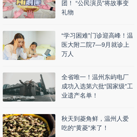
团！ “公民演员”将故事变
礼物
“学习困难”门诊迎高峰！温
医大附二院7—9月就诊上
万人
全省唯一！温州东屿电厂
成功入选第六批“国家级”工
业遗产名单！
秋天到菱角鲜，温州人爱
吃的“黄菱”来了！