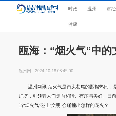
时政
温州
财经
健康
瓯海：“烟火气”中的
温州网
2024-10-18 08:45:00
温州网讯 烟火气是街头巷尾的熙攘热闹，是
灯塔，引领着人们走向和谐、有序与美好。日
当“烟火气”碰上“文明”会碰撞出怎样的花火？