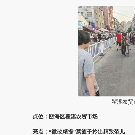
瞿溪农贸市
点位：瓯海区瞿溪农贸市场
亮点：“微改精提”菜篮子拎出精致范儿