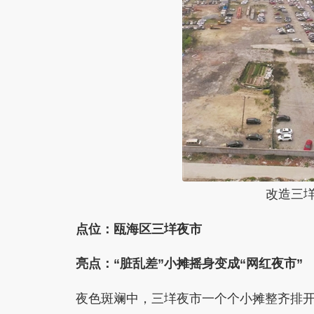
改造三垟
点位：瓯海区三垟夜市
亮点：“脏乱差”小摊摇身变成“网红夜市”
夜色斑斓中，三垟夜市一个个小摊整齐排开