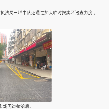
执法局三垟中队还通过加大临时摆卖区巡查力度，
场周边整治后。