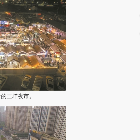
的三垟夜市。