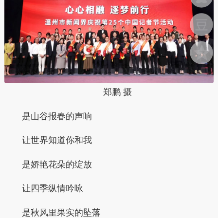
郑鹏 摄
是山谷报春的声响
让世界知道你和我
是娇艳花朵的绽放
让四季纵情吟咏
是秋风里果实的坠落