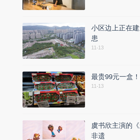
小区边上正在建
患
11-13
最贵99元一盒
11-13
虞书欣主演的《
非遗