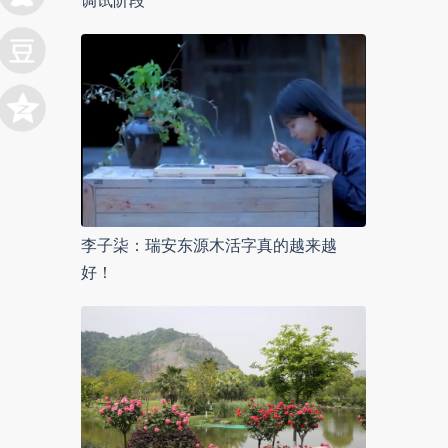
调试阶段
李子柒：瑞安东源木活字真的越来越
好！