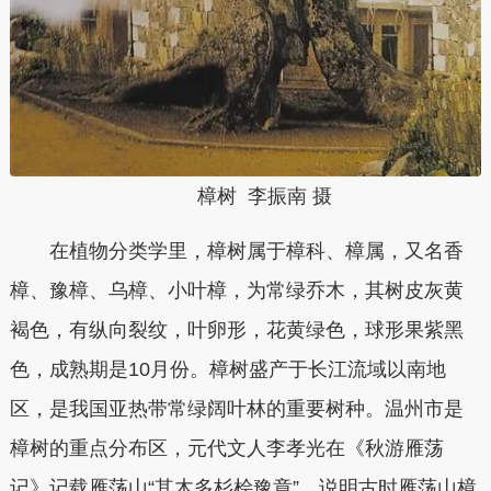
樟树 李振南 摄
在植物分类学里，樟树属于樟科、樟属，又名香
樟、豫樟、乌樟、小叶樟，为常绿乔木，其树皮灰黄
褐色，有纵向裂纹，叶卵形，花黄绿色，球形果紫黑
色，成熟期是10月份。樟树盛产于长江流域以南地
区，是我国亚热带常绿阔叶林的重要树种。温州市是
樟树的重点分布区，元代文人李孝光在《秋游雁荡
记》记载雁荡山“其木多杉桧豫章”，说明古时雁荡山樟