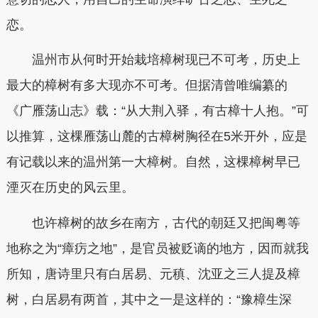
恋。
温州市从何时开始栽培樟树现已不可考，历史上
最大的樟树有多大现亦不可考。但据清曾唯编纂的
《广雁荡山志》载：“从大荆入驿，有古樟十人抱。”可
以推算，这棵雁荡山麓的古樟树胸径在5米开外，应是
有记载以来的温州第一大樟树。自然，这棵樟树早已
湮灭在历史的风云里。
也许樟树的故乡在南方，古代的朝廷又把闽粤等
地称之为“瘴疠之地”，是官员被贬谪的地方，因而就我
所知，唐诗里只有白居易、元稹、沈亚之三人提及樟
树，白居易有两首，其中之一是这样的：“豫樟生深