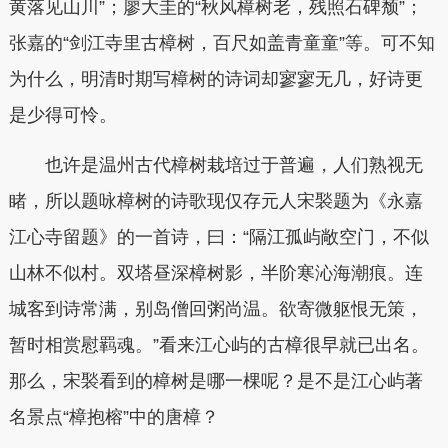
黄落见山川”；廖大圭的“秋风樟树老，残照石碑颓”；
张嘉的“剑江寺里古樟树，百尺如盖青童童”等。可不知
为什么，明清时期写樟树的诗词却寥寥无几，好诗更
是少得可怜。
也许是温州古代樟树栽培过于普遍，人们熟视无
睹，所以题咏樟树的诗歌现仅存元人宋褧题为《永嘉
江心寺留题》的一首诗，曰：“隔江孤屿敞空门，不似
山林不似村。双塔昼深樟树影，半阶寒沁海潮痕。连
城客到诗常满，别岛僧回粥尚温。欲寄微躯恨无策，
暂时相赏慰羁魂。”看来江心屿的古樟很早就已出名。
那么，宋褧看到的樟树是哪一棵呢？是不是江心屿著
名景点“樟抱榕”中的唐樟？