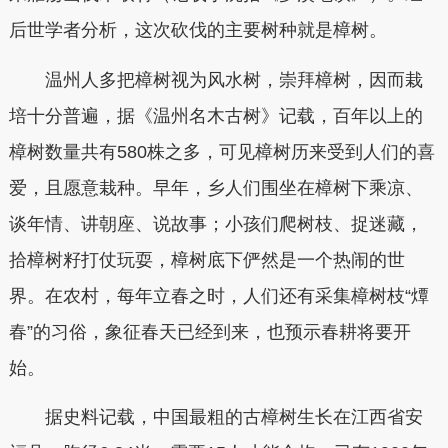
后世学者分析，这次砍伐的主要树种就是樟树。
温州人多把樟树视为风水树，崇拜樟树，因而栽
培十分普遍，据《温州名木古树》记载，百年以上的
樟树数量共有580株之多，可见樟树历来受到人们的喜
爱，且愿意栽种。早年，乡人们围坐在樟树下乘凉、
谈年情、讲朝座、说故事；小孩们爬树枝、捉迷藏，
拾樟树籽打仗玩耍，樟树底下俨然是一个热闹的世
界。在农村，每年立春之时，人们还有采集樟树枝“燂
春”的习俗，象征春天已经到来，也预示春耕将要开
始。
据史料记载，中国最粗的古樟树生长在江西省安