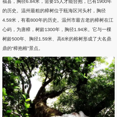
福县，胸径6.84米，需要15人才能合抱，已有1900年
的历史。温州最粗的樟树位于瓯海区河头村，胸径
4.59米，有着800年的历史。温州市最古老的樟树在江
心屿，为唐樟，树龄1300年，胸径1.94米。它与一棵
树龄500年、胸径1.59米、高6米的榕树形成了大名鼎
鼎的“樟抱榕”景点。