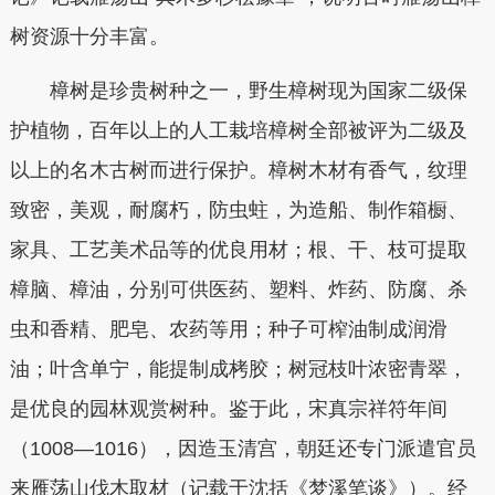
树资源十分丰富。
樟树是珍贵树种之一，野生樟树现为国家二级保
护植物，百年以上的人工栽培樟树全部被评为二级及
以上的名木古树而进行保护。樟树木材有香气，纹理
致密，美观，耐腐朽，防虫蛀，为造船、制作箱橱、
家具、工艺美术品等的优良用材；根、干、枝可提取
樟脑、樟油，分别可供医药、塑料、炸药、防腐、杀
虫和香精、肥皂、农药等用；种子可榨油制成润滑
油；叶含单宁，能提制成栲胶；树冠枝叶浓密青翠，
是优良的园林观赏树种。鉴于此，宋真宗祥符年间
（1008—1016），因造玉清宫，朝廷还专门派遣官员
来雁荡山伐木取材（记载于沈括《梦溪笔谈》）。经