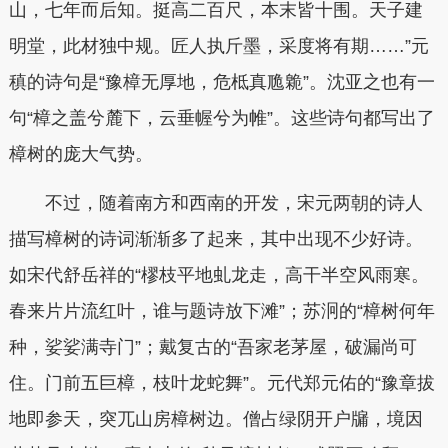
山，七年而后知。挺高二百尺，本末皆十围。天子建
明堂，此材独中规。匠人执斤墨，采度将有期……”元
稹的诗句是“豫樟无厚地，危柢真卼臲”。沈亚之也有一
句“樟之盖兮麓下，云垂幄兮为帷”。这些诗句都写出了
樟树的庞大气势。
不过，随着南方和西南的开发，宋元两朝的诗人
描写樟树的诗词渐渐多了起来，其中出现不少好诗。
如宋代舒岳祥的“樛枝平地虬龙走，高干半空风雨寒。
春来片片流红叶，谁与题诗放下滩”；苏泂的“樟树何年
种，娑娑满寺门”；戴复古的“吾家老茅屋，破漏尚可
住。门前五巨樟，枝叶龙蛇舞”。元代郑元佑的“豫章拔
地即参天，突兀山房樟树边。僧占绿阴开户牖，境因