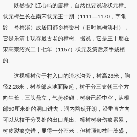
既然提到江心屿的唐樟，自然也要说说状元樟。
状元樟生长在南宋状元王十朋（1111—1170，字龟
龄，号梅溪）故居四都乡梅岙村（旧时属梅溪村），
它是乐清市现存最古老的樟树。据说，它是王十朋在
宋高宗绍兴二十七年（1157）状元及第后亲手栽植
的。
这棵樟树位于村入口的流水沟旁，树高28米，胸
径2.28米，树基部从地面隆起，树干分三支朝三个方
向生长，三头鼎立，气势磅礴，树身已经中空，从根
部50厘米处的洞口进去，洞内豁然开朗，沿垂直方向
可以从枝干分叉处的出口爬出。樟树树身伤痕累累，
树皮裂痕交错，显得十分苍老，但树顶却枝叶茂盛，