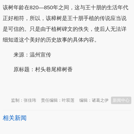
该树年龄在820—850年之间，这与王十朋的生活年代
正好相符，所以，该樟树是王十朋手植的传说应当说
是可信的。只是由于植树碑文的佚失，使后人无法详
细知道这个美好的历史故事的具体内容。
来源：温州宣传
原标题：
村头巷尾樟树香
本文转自：
温州新闻网 66wz.com
监制：张佳玮
责任编辑：叶双莲
编辑：诸葛之伊
新闻中心
相关新闻