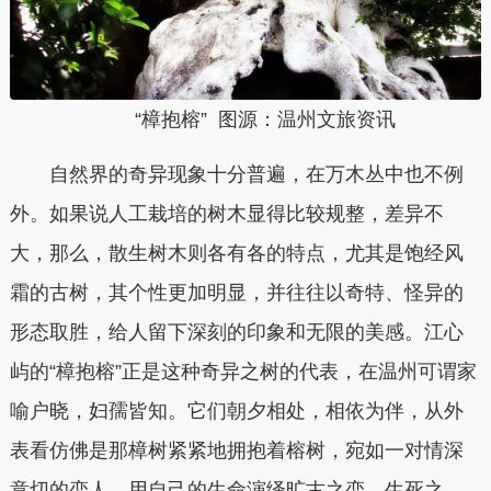
“樟抱榕” 图源：温州文旅资讯
自然界的奇异现象十分普遍，在万木丛中也不例
外。如果说人工栽培的树木显得比较规整，差异不
大，那么，散生树木则各有各的特点，尤其是饱经风
霜的古树，其个性更加明显，并往往以奇特、怪异的
形态取胜，给人留下深刻的印象和无限的美感。江心
屿的“樟抱榕”正是这种奇异之树的代表，在温州可谓家
喻户晓，妇孺皆知。它们朝夕相处，相依为伴，从外
表看仿佛是那樟树紧紧地拥抱着榕树，宛如一对情深
意切的恋人，用自己的生命演绎旷古之恋、生死之