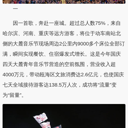
一
因一首歌，奔赴一座城。超过总人数75%，来自
哈尔滨、河南、重庆等远方游客，将位于动车南站北
侧的
大麓
音乐节现场周边2公里内9000多个床位全部订
满，瞬间实现餐饮、住宿爆发式增长。这是今年国庆
四天
大麓
青年音乐节
营造的空前氛围，营业收入超
4000万元，带动瓯海区文旅消费达2.6亿元，也使国庆
七天全域接待游客达138.5万人次，成功将“流量”变
为“留量”。