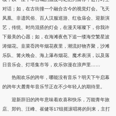
对话；如，在古街撞一个融合古今的视觉灯会。飞天
凤凰、非遗民俗、百人汉服巡游、红妆庙会、迎新演
艺，传统、时尚混搭的灯会，在漫天璀璨下，你我许
下最美的心愿；如，在海滩夜色下追一缕海空繁星波
涛烟花。韭菜岙跨年烟花夜里，潮流好物齐聚，沙滩
乐队、篝火晚会、海上瀑布烟花、魔术表演，以及落
日音乐会、灯塔集市等，欢乐弥漫在浪声里……
热闹欢乐的跨年，哪能没有音乐？明天下午启幕
的跨年大麓青年音乐节正在不少年轻人的期待里。
迎新辞旧的跨年意味着欢喜和快乐，万能青年旅
店、郑钧、汪峰、崔健等17组摇滚唱将的到来，主打