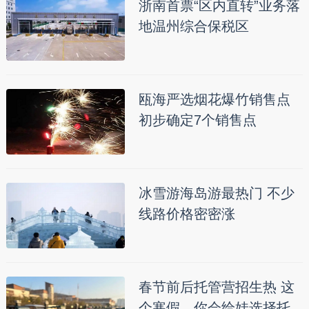
浙南首票“区内直转”业务落
地温州综合保税区
瓯海严选烟花爆竹销售点
初步确定7个销售点
冰雪游海岛游最热门 不少
线路价格密密涨
春节前后托管营招生热 这
个寒假，你会给娃选择托