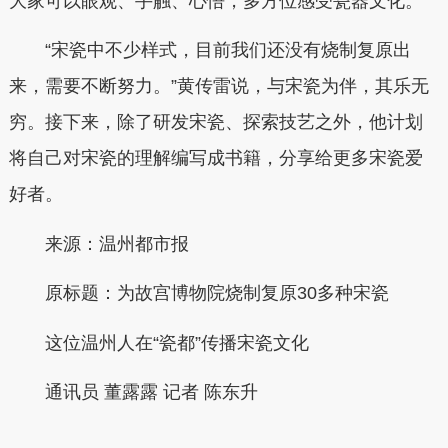
大家可以眼观、手触、心悟，多方位感受瓷器文化。
“宋瓷中不少样式，目前我们还没有烧制复原出
来，需要不断努力。”黄传雷说，与宋瓷为伴，其乐无
穷。接下来，除了研发宋瓷、探索技艺之外，他计划
将自己对宋瓷的理解编写成书籍，分享给更多宋瓷爱
好者。
来源：温州都市报
原标题：为故宫博物院烧制复原30多种宋瓷
这位温州人在“瓷都”传播宋瓷文化
通讯员 董露露 记者 陈东升
本文转自：
温州新闻网 66wz.com