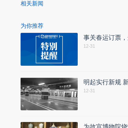
相关新闻
为你推荐
事关春运订票，
12-31
明起实行新规 
12-31
为故宫博物院烧