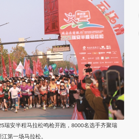
25瑞安半程马拉松鸣枪开跑，8000名选手齐聚瑞
浙江第一场马拉松。