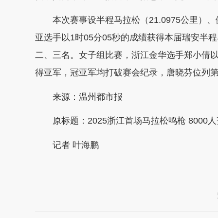
本次赛事设半程马拉松（21.0975公里）
亚选手以1时05分05秒的成绩获得本届瑞安
二、三名。女子组比赛，浙江金华选手郑小倩以
得亚军，冠亚军均打破赛会纪录，唐晓芬位列
来源：温州都市报
原标题：2025浙江首场马拉松鸣枪 8000
记者 叶海鹏
本文转自：
温州新闻网 66wz.com