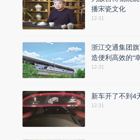
播宋瓷文化
12-31
浙江交通集团旗
造便利高效的“
12-31
新车开了不到4天
12-31